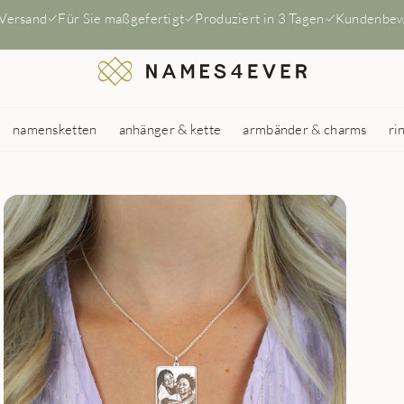
 Versand
Für Sie maßgefertigt
Produziert in 3 Tagen
Kundenbew
namensketten
anhänger & kette
armbänder & charms
ri