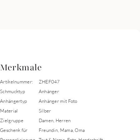
Merkmale
Artikelnummer:
ZHEF047
Schmucktyp
Anhänger
Anhängertyp
Anhänger mit Foto
Material
Silber
Zielgruppe
Damen, Herren
Geschenk für
Freundin, Mama, Oma
Personalisierung
Text & Name, Foto, Handschrift