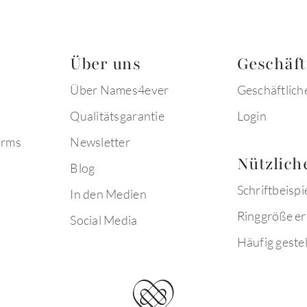
Über uns
Geschäf
Über Names4ever
Geschäftlich
Qualitätsgarantie
Login
arms
Newsletter
Nützlich
Blog
Schriftbeispi
In den Medien
Ringgröße er
Social Media
Häufig gestel