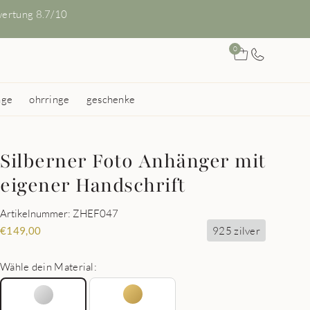
ertung 8.7/10
0
nge
ohrringe
geschenke
Silberner Foto Anhänger mit
eigener Handschrift
Artikelnummer: ZHEF047
925 zilver
€
149,00
Wähle dein Material: