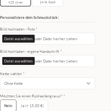
14 kt Gold
925 zilver
Personalisiere dein Schmuckstück:
Bild hochladen - Foto
*
Datei auswählen
oder Datei hierher ziehen
Bild hochladen - eigene Handschrift
*
Datei auswählen
oder Datei hierher ziehen
Kette wählen
*
Ohne Kette
Möchten Sie einen Rückseitengravur?
*
Nein
Nein
Ja (+ 15,00 €)