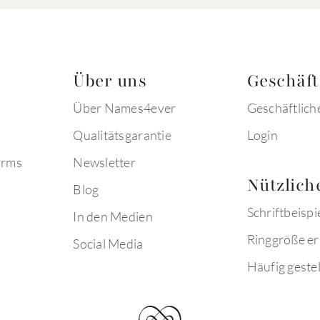
Über uns
Geschäf
Über Names4ever
Geschäftlich
Qualitätsgarantie
Login
arms
Newsletter
Nützlich
Blog
Schriftbeispi
In den Medien
Ringgröße er
Social Media
Häufig gestel