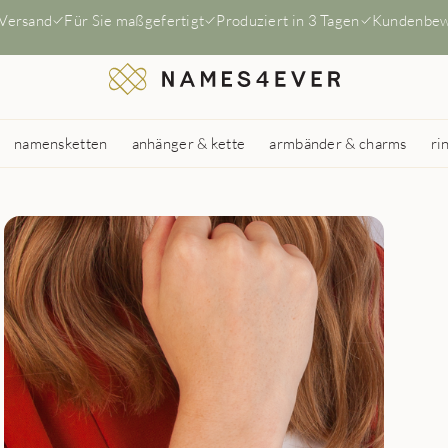
 Versand
Für Sie maßgefertigt
Produziert in 3 Tagen
Kundenbew
namensketten
anhänger & kette
armbänder & charms
ri