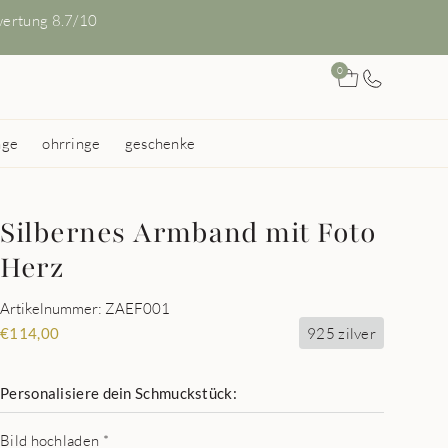
ertung 8.7/10
0
nge
ohrringe
geschenke
Silbernes Armband mit Foto
Herz
Artikelnummer: ZAEF001
925 zilver
€
114,00
Personalisiere dein Schmuckstück:
Bild hochladen
*