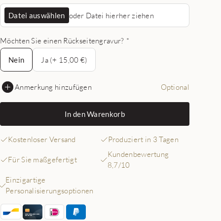
Datei auswählen
oder Datei hierher ziehen
Möchten Sie einen Rückseitengravur?
*
Nein
Nein
Ja (+ 15,00 €)
Anmerkung hinzufügen
Optional
In den Warenkorb
Kostenloser Versand
Produziert in 3 Tagen
Kundenbewertung
Für Sie maßgefertigt
8,7/10
Einzigartige
Personalisierungsoptionen