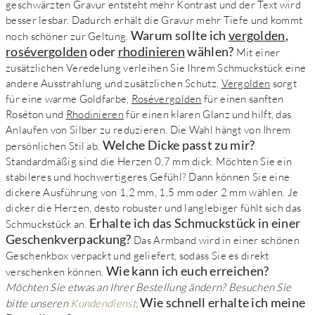
geschwärzten Gravur entsteht mehr Kontrast und der Text wird
besser lesbar. Dadurch erhält die Gravur mehr Tiefe und kommt
Warum sollte ich
vergolden
,
noch schöner zur Geltung.
rosévergolden
oder
rhodinieren
wählen?
Mit einer
zusätzlichen Veredelung verleihen Sie Ihrem Schmuckstück eine
andere Ausstrahlung und zusätzlichen Schutz.
Vergolden
sorgt
für eine warme Goldfarbe,
Rosévergolden
für einen sanften
Roséton und
Rhodinieren
für einen klaren Glanz und hilft, das
Anlaufen von Silber zu reduzieren. Die Wahl hängt von Ihrem
Welche Dicke passt zu mir?
persönlichen Stil ab.
Standardmäßig sind die Herzen 0,7 mm dick. Möchten Sie ein
stabileres und hochwertigeres Gefühl? Dann können Sie eine
dickere Ausführung von 1,2 mm, 1,5 mm oder 2 mm wählen. Je
dicker die Herzen, desto robuster und langlebiger fühlt sich das
Erhalte ich das Schmuckstück in einer
Schmuckstück an.
Geschenkverpackung?
Das Armband wird in einer schönen
Geschenkbox verpackt und geliefert, sodass Sie es direkt
Wie kann ich euch erreichen?
verschenken können.
Möchten Sie etwas an Ihrer Bestellung ändern? Besuchen Sie
Wie schnell erhalte ich meine
bitte unseren
Kundendienst
.