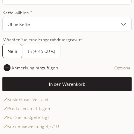
Kette wählen
*
Ohne Kette
Möchten Sie eine Fingerabdruckgravur?
Nein
Nein
Ja (+ 45,00 €)
Anmerkung hinzufügen
Optional
In den Warenkorb
Kostenloser Versand
Produziert in 3 Tagen
Für Sie maßgefertigt
Kundenbewertung 8,7/10