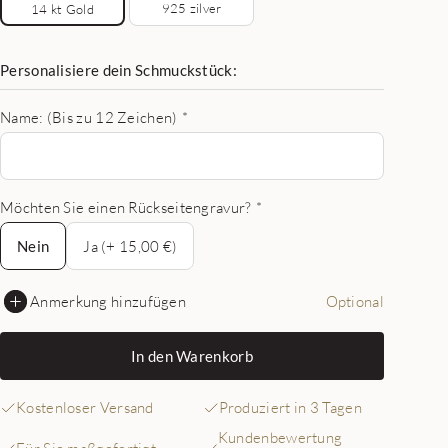
925 zilver
14 kt Gold
Personalisiere dein Schmuckstück:
Name: (Bis zu 12 Zeichen)
*
Möchten Sie einen Rückseitengravur?
*
Nein
Nein
Ja (+ 15,00 €)
Anmerkung hinzufügen
Optional
In den Warenkorb
Kostenloser Versand
Produziert in 3 Tagen
Kundenbewertung