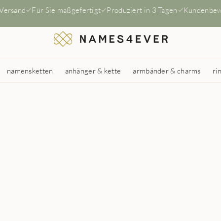
 Versand
Für Sie maßgefertigt
Produziert in 3 Tagen
Kundenbew
namensketten
anhänger & kette
armbänder & charms
ri