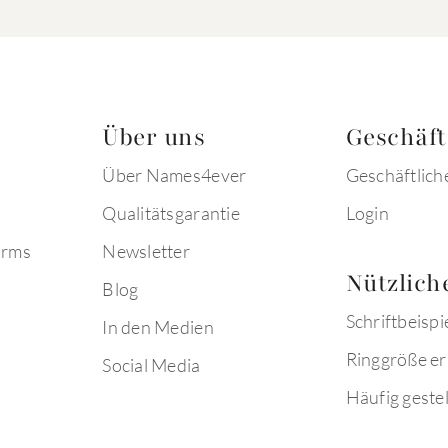
Über uns
Geschäf
Über Names4ever
Geschäftlich
Qualitätsgarantie
Login
arms
Newsletter
Nützlich
Blog
Schriftbeispi
In den Medien
Ringgröße er
Social Media
Häufig gestel