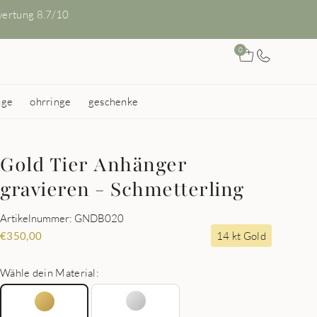
ertung 8.7/10
0
nge
ohrringe
geschenke
Gold Tier Anhänger
gravieren - Schmetterling
Artikelnummer: GNDB020
14 kt Gold
€
350,00
Wähle dein Material: