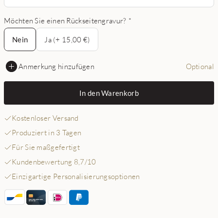
Möchten Sie einen Rückseitengravur?
*
Nein
Nein
Ja (+ 15,00 €)
Anmerkung hinzufügen
Optional
In den Warenkorb
Kostenloser Versand
Produziert in 3 Tagen
Für Sie maßgefertigt
Kundenbewertung 8,7/10
Einzigartige Personalisierungsoptionen