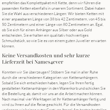
empfehlen das Komplettpaket mit Kette, denn wir führen die
passenden Ketten ebenfalls in unserem Sortiment. Dabei haben
Sie die Wahl aus verschiedenen Längen: Wir bieten Ketten mit
einer anpassbaren Länge von 38 bis 42 Zentimetern, von 45 bis
50 Zentimetern und einer Länge von 80 Zentimetern an. Egal,
ob Sie sich für einen Anhänger aus Silber oder aus Gold
entscheiden, Sie erhalten ein qualitativ hochwertiges
Schmuckstück, so wie Sie es von einem guten Juwelier erwarten
können.
Keine Versandkosten und sehr kurze
Lieferzeit bei Names4ever
Konnten wir Sie überzeugen? Stöbern Sie mal in aller Ruhe
durch die verschiedenen Kategorien von Kettenanhängern.
Sobald Sie sich entschieden haben, legen Sie Ihren fertig
gestalteten Kettenanhänger in den Warenkorb und schicken Sie
die Bestellung ab, damit wir uns an die Arbeit machen können.
Nach maximal vier Werktagen ist Ihr Kettenanhänger fertig und
wird zu Ihnen auf die Reise geschickt. Für die Versandkosten
verlangen wir keinen extra Cent von Ihnen! Am besten bestellen