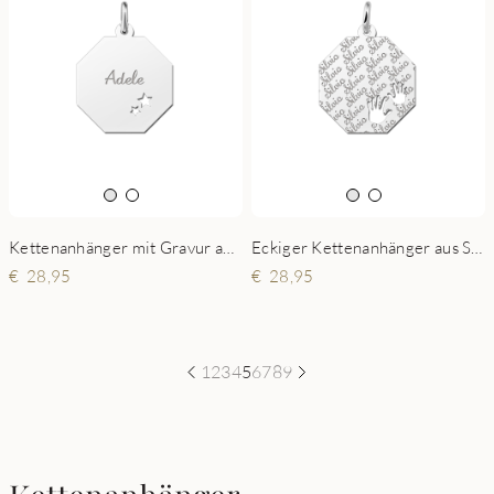
Kettenanhänger mit Gravur aus Silber und 2 Sternchen
Eckiger Kettenanhänger aus Silber mit gravierten Namen und Händchen
28,95
28,95
1
2
3
4
5
6
7
8
9