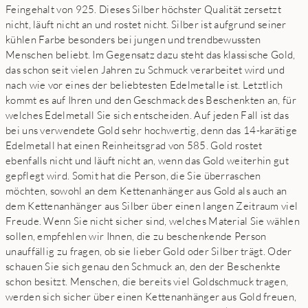
Feingehalt von 925. Dieses Silber höchster Qualität zersetzt
nicht, läuft nicht an und rostet nicht. Silber ist aufgrund seiner
kühlen Farbe besonders bei jungen und trendbewussten
Menschen beliebt. Im Gegensatz dazu steht das klassische Gold,
das schon seit vielen Jahren zu Schmuck verarbeitet wird und
nach wie vor eines der beliebtesten Edelmetalle ist. Letztlich
kommt es auf Ihren und den Geschmack des Beschenkten an, für
welches Edelmetall Sie sich entscheiden. Auf jeden Fall ist das
bei uns verwendete Gold sehr hochwertig, denn das 14-karätige
Edelmetall hat einen Reinheitsgrad von 585. Gold rostet
ebenfalls nicht und läuft nicht an, wenn das Gold weiterhin gut
gepflegt wird. Somit hat die Person, die Sie überraschen
möchten, sowohl an dem Kettenanhänger aus Gold als auch an
dem Kettenanhänger aus Silber über einen langen Zeitraum viel
Freude. Wenn Sie nicht sicher sind, welches Material Sie wählen
sollen, empfehlen wir Ihnen, die zu beschenkende Person
unauffällig zu fragen, ob sie lieber Gold oder Silber trägt. Oder
schauen Sie sich genau den Schmuck an, den der Beschenkte
schon besitzt. Menschen, die bereits viel Goldschmuck tragen,
werden sich sicher über einen Kettenanhänger aus Gold freuen,