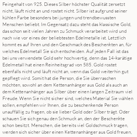
Feingehalt von 925. Dieses Silber höchster Qualität zersetzt
nicht, läuft nicht an und rostet nicht. Silber ist aufgrund seiner
kühlen Farbe besonders bei jungen und trendbewussten
Menschen beliebt. Im Gegensatz dazu steht das klassische Gold,
das schon seit vielen Jahren zu Schmuck verarbeitet wird und
nach wie vor eines der beliebtesten Edelmetalle ist. Letztlich
kommt es auf Ihren und den Geschmack des Beschenkten an, für
welches Edelmetall Sie sich entscheiden. Auf jeden Fall ist das
bei uns verwendete Gold sehr hochwertig, denn das 14-karätige
Edelmetall hat einen Reinheitsgrad von 585. Gold rostet
ebenfalls nicht und läuft nicht an, wenn das Gold weiterhin gut
gepflegt wird. Somit hat die Person, die Sie überraschen
möchten, sowohl an dem Kettenanhänger aus Gold als auch an
dem Kettenanhänger aus Silber über einen langen Zeitraum viel
Freude. Wenn Sie nicht sicher sind, welches Material Sie wählen
sollen, empfehlen wir Ihnen, die zu beschenkende Person
unauffällig zu fragen, ob sie lieber Gold oder Silber trägt. Oder
schauen Sie sich genau den Schmuck an, den der Beschenkte
schon besitzt. Menschen, die bereits viel Goldschmuck tragen,
werden sich sicher über einen Kettenanhänger aus Gold freuen,