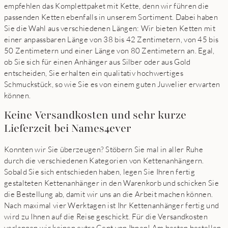
empfehlen das Komplettpaket mit Kette, denn wir führen die
passenden Ketten ebenfalls in unserem Sortiment. Dabei haben
Sie die Wahl aus verschiedenen Längen: Wir bieten Ketten mit
einer anpassbaren Länge von 38 bis 42 Zentimetern, von 45 bis
50 Zentimetern und einer Länge von 80 Zentimetern an. Egal,
ob Sie sich für einen Anhänger aus Silber oder aus Gold
entscheiden, Sie erhalten ein qualitativ hochwertiges
Schmuckstück, so wie Sie es von einem guten Juwelier erwarten
können.
Keine Versandkosten und sehr kurze
Lieferzeit bei Names4ever
Konnten wir Sie überzeugen? Stöbern Sie mal in aller Ruhe
durch die verschiedenen Kategorien von Kettenanhängern.
Sobald Sie sich entschieden haben, legen Sie Ihren fertig
gestalteten Kettenanhänger in den Warenkorb und schicken Sie
die Bestellung ab, damit wir uns an die Arbeit machen können.
Nach maximal vier Werktagen ist Ihr Kettenanhänger fertig und
wird zu Ihnen auf die Reise geschickt. Für die Versandkosten
verlangen wir keinen extra Cent von Ihnen! Am besten bestellen