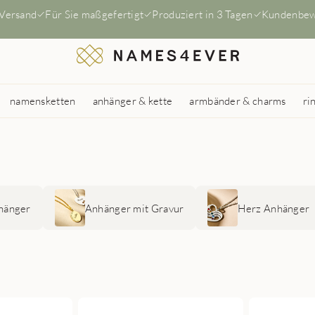
 Versand
Für Sie maßgefertigt
Produziert in 3 Tagen
Kundenbew
namensketten
anhänger & kette
armbänder & charms
ri
hänger
Anhänger mit Gravur
Herz Anhänger