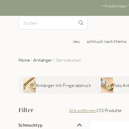
Kostenloser
neu
schmuck nach thema
Home
Anhänger
Sternzeichen
Anhänger mit Fingerabdruck
Foto An
Filter
Alle entfernen
193 Produkte
Schmucktyp