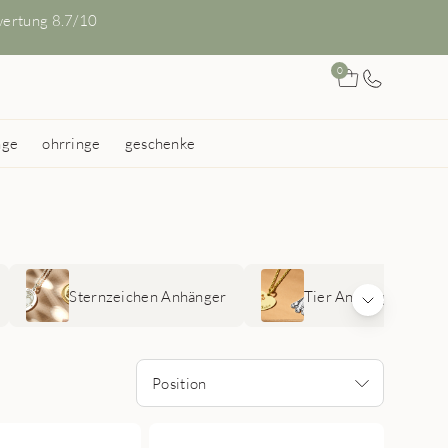
ertung 8.7/10
0
nge
ohrringe
geschenke
Sternzeichen Anhänger
Tier Anhänger
Position